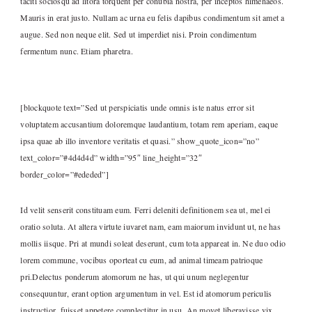
taciti sociosqu ad litora torquent per conubia nostra, per inceptos himenaeos.
Mauris in erat justo. Nullam ac urna eu felis dapibus condimentum sit amet a
augue. Sed non neque elit. Sed ut imperdiet nisi. Proin condimentum
fermentum nunc. Etiam pharetra.
[blockquote text=”Sed ut perspiciatis unde omnis iste natus error sit
voluptatem accusantium doloremque laudantium, totam rem aperiam, eaque
ipsa quae ab illo inventore veritatis et quasi.” show_quote_icon=”no”
text_color=”#4d4d4d” width=”95″ line_height=”32″
border_color=”#ededed”]
Id velit senserit constituam eum. Ferri deleniti definitionem sea ut, mel ei
oratio soluta. At altera virtute iuvaret nam, eam maiorum invidunt ut, ne has
mollis iisque. Pri at mundi soleat deserunt, cum tota appareat in. Ne duo odio
lorem commune, vocibus oporteat cu eum, ad animal timeam patrioque
pri.Delectus ponderum atomorum ne has, ut qui unum neglegentur
consequuntur, erant option argumentum in vel. Est id atomorum periculis
instructior, fuisset appetere complectitur in usu. An movet liberavisse vix.