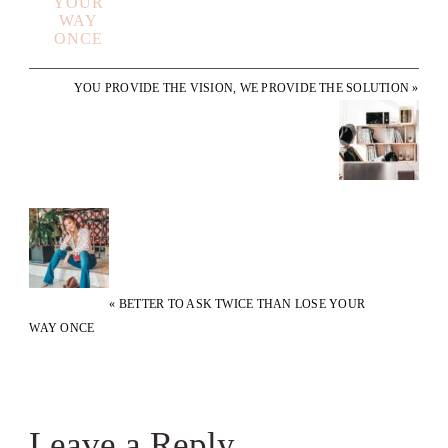
YOUR
WAY
ONCE
YOU PROVIDE THE VISION, WE PROVIDE THE SOLUTION »
« BETTER TO ASK TWICE THAN LOSE YOUR
WAY ONCE
READER
Leave a Reply
INTERACTIONS